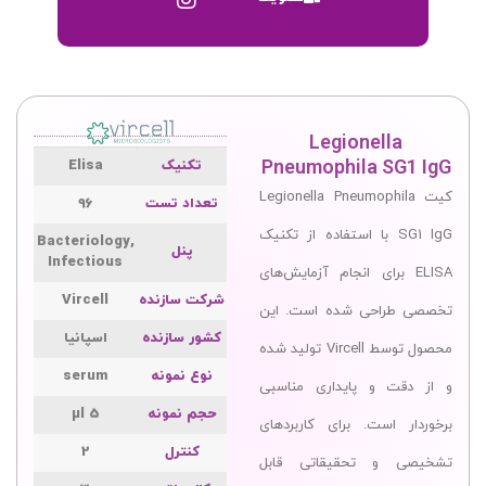
Legionella
Pneumophila SG1 IgG
تکنیک
Elisa
کیت Legionella Pneumophila
تعداد تست
96
SG1 IgG با استفاده از تکنیک
Bacteriology,
پنل
Infectious
ELISA برای انجام آزمایش‌های
شرکت سازنده
Vircell
تخصصی طراحی شده است. این
کشور سازنده
اسپانیا
محصول توسط Vircell تولید شده
نوع نمونه
serum
و از دقت و پایداری مناسبی
حجم نمونه
5 µl
برخوردار است. برای کاربردهای
کنترل
2
تشخیصی و تحقیقاتی قابل