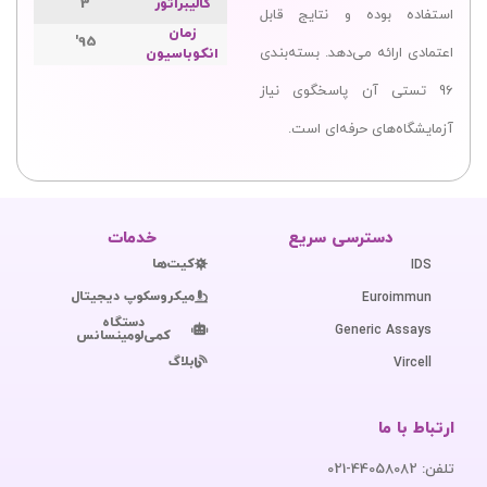
کالیبراتور
3
استفاده بوده و نتایج قابل
زمان
95'
اعتمادی ارائه می‌دهد. بسته‌بندی
انکوباسیون
96 تستی آن پاسخگوی نیاز
آزمایشگاه‌های حرفه‌ای است.
دسترسی سریع
خدمات
کیت‌ها
IDS
میکروسکوپ دیجیتال
Euroimmun
دستگاه
Generic Assays
کمی‌لومینسانس
بلاگ
Vircell
ارتباط با ما
تلفن: 44058082-021