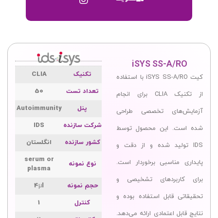
iSYS SS-A/RO
تکنیک
CLIA
کیت iSYS SS-A/RO با استفاده
تعداد تست
50
از تکنیک CLIA برای انجام
پنل
Autoimmunity
آزمایش‌های تخصصی طراحی
شرکت سازنده
IDS
شده است. این محصول توسط
کشور سازنده
انگلستان
IDS تولید شده و از دقت و
serum or
پایداری مناسبی برخوردار است.
نوع نمونه
plasma
برای کاربردهای تشخیصی و
حجم نمونه
4μl
تحقیقاتی قابل استفاده بوده و
کنترل
1
نتایج قابل اعتمادی ارائه می‌دهد.