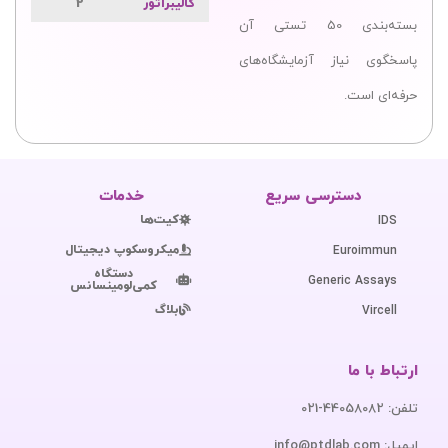
کالیبراتور
2
بسته‌بندی 50 تستی آن
پاسخگوی نیاز آزمایشگاه‌های
حرفه‌ای است.
دسترسی سریع
خدمات
کیت‌ها
IDS
میکروسکوپ دیجیتال
Euroimmun
دستگاه
Generic Assays
کمی‌لومینسانس
بلاگ
Vircell
ارتباط با ما
تلفن: 44058082-021
ایمیل: info@ptdlab.com