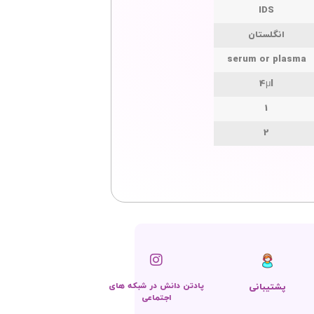
IDS
انگلستان
serum or plasma
4μl
1
2
پادتن دانش در شبکه ‌های
پشتیبانی
اجتماعی