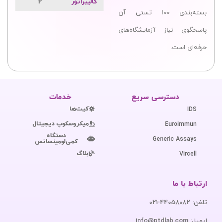
کالیبراتور
2
بسته‌بندی 100 تستی آن
پاسخگوی نیاز آزمایشگاه‌های
حرفه‌ای است.
دسترسی سریع
خدمات
کیت‌ها
IDS
میکروسکوپ دیجیتال
Euroimmun
دستگاه
Generic Assays
کمی‌لومینسانس
بلاگ
Vircell
ارتباط با ما
تلفن: 44058082-021
ایمیل: info@ptdlab.com