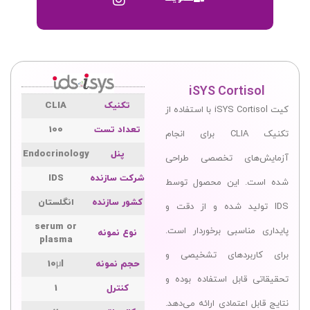
iSYS Cortisol
تکنیک
CLIA
کیت iSYS Cortisol با استفاده از
تعداد تست
100
تکنیک CLIA برای انجام
پنل
Endocrinology
آزمایش‌های تخصصی طراحی
شرکت سازنده
IDS
شده است. این محصول توسط
کشور سازنده
انگلستان
IDS تولید شده و از دقت و
serum or
پایداری مناسبی برخوردار است.
نوع نمونه
plasma
برای کاربردهای تشخیصی و
حجم نمونه
10μl
تحقیقاتی قابل استفاده بوده و
کنترل
1
نتایج قابل اعتمادی ارائه می‌دهد.