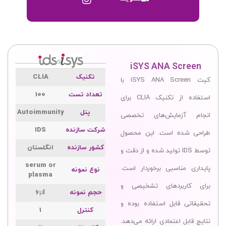
iSYS ANA Screen
تکنیک
CLIA
کیت iSYS ANA Screen با
تعداد تست
100
استفاده از تکنیک CLIA برای
پنل
Autoimmunity
انجام آزمایش‌های تخصصی
شرکت سازنده
IDS
طراحی شده است. این محصول
کشور سازنده
انگلستان
توسط IDS تولید شده و از دقت و
serum or
پایداری مناسبی برخوردار است.
نوع نمونه
plasma
برای کاربردهای تشخیصی و
حجم نمونه
6μl
تحقیقاتی قابل استفاده بوده و
کنترل
1
نتایج قابل اعتمادی ارائه می‌دهد.