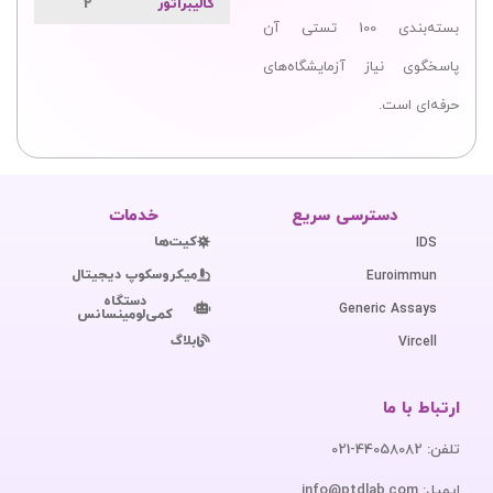
کالیبراتور
2
بسته‌بندی 100 تستی آن
پاسخگوی نیاز آزمایشگاه‌های
حرفه‌ای است.
دسترسی سریع
خدمات
کیت‌ها
IDS
میکروسکوپ دیجیتال
Euroimmun
دستگاه
Generic Assays
کمی‌لومینسانس
بلاگ
Vircell
ارتباط با ما
تلفن: 44058082-021
ایمیل: info@ptdlab.com