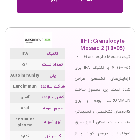
IIFT: Granulocyte
Mosaic 2 (10×05)
تکنیک
IFA
کیت IIFT: Granulocyte Mosaic
تعداد تست
50
2 (10×05) با تکنیک IFA برای
پنل
Autoimmunity
آزمایش‌های تخصصی طراحی
شرکت سازنده
Euroimmun
شده است. این محصول ساخت
کشور سازنده
آلمان
EUROIMMUN بوده و برای
حجم نمونه
11.1μl
کاربردهای تشخیصی و تحقیقاتی
serum or
نوع نمونه
مناسب است. امکان آنالیز دقیق
plasma
نمونه‌ها را فراهم کرده و از
کالیبراتور
ندارد