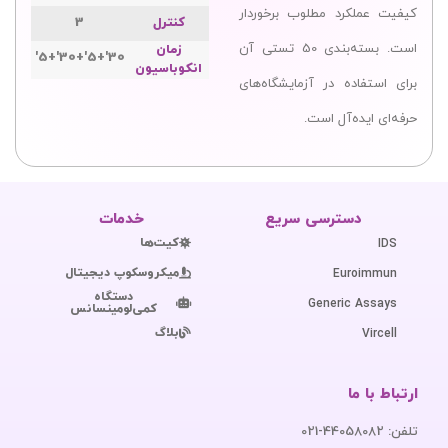
کیفیت عملکرد مطلوب برخوردار
کنترل
3
است. بسته‌بندی 50 تستی آن
زمان
30'+5'+30'+5'
انکوباسیون
برای استفاده در آزمایشگاه‌های
حرفه‌ای ایده‌آل است.
دسترسی سریع
خدمات
کیت‌ها
IDS
میکروسکوپ دیجیتال
Euroimmun
دستگاه
Generic Assays
کمی‌لومینسانس
بلاگ
Vircell
ارتباط با ما
تلفن: 44058082-021