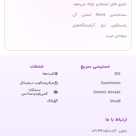
نتایج قابل اعتمادی ارائه می‌دهد.
بسته‌بندی None تستی آن
پاسخگوی نیاز آزمایشگاه‌های
حرفه‌ای است.
دسترسی سریع
خدمات
کیت‌ها
IDS
میکروسکوپ دیجیتال
Euroimmun
دستگاه
Generic Assays
کمی‌لومینسانس
بلاگ
Vircell
ارتباط با ما
تلفن: 44058082-021