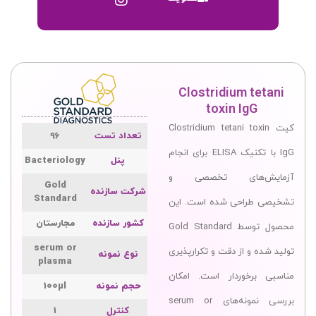
Clostridium tetani
toxin IgG
کیت Clostridium tetani toxin
تعداد تست
96
IgG با تکنیک ELISA برای انجام
پنل
Bacteriology
آزمایش‌های تخصصی و
Gold
شرکت سازنده
Standard
تشخیصی طراحی شده است. این
کشور سازنده
مجارستان
محصول توسط Gold Standard
serum or
تولید شده و از دقت و تکرارپذیری
نوع نمونه
plasma
مناسبی برخوردار است. امکان
حجم نمونه
100µl
بررسی نمونه‌های serum or
کنترل
1