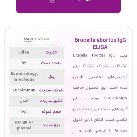
Brucella abortus IgG
ELISA
تکنیک
Elisa
کیت Brucella abortus IgG
تعداد تست
96
ELISA با تکنیک ELISA برای
Bacteriology,
پنل
آزمایش‌های تخصصی طراحی
Infectious
شده است. این محصول ساخت
شرکت سازنده
Euroimmun
EUROIMMUN بوده و برای
کشور سازنده
آلمان
کاربردهای تشخیصی و تحقیقاتی
حجم نمونه
10μl
مناسب است. امکان آنالیز دقیق
serum or
نوع نمونه
plasma
نمونه‌ها را فراهم کرده و از