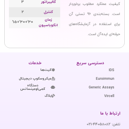
کالیبراتور
3
کیفیت عملکرد مطلوب برخوردار
کنترل
2
است. بسته‌بندی 96 تستی آن
زمان
30'+30'+15'
برای استفاده در آزمایشگاه‌های
انکوباسیون
حرفه‌ای ایده‌آل است.
دسترسی سریع
خدمات
کیت‌ها
IDS
میکروسکوپ دیجیتال
Euroimmun
دستگاه
Generic Assays
کمی‌لومینسانس
بلاگ
Vircell
ارتباط با ما
تلفن: 44058082-021