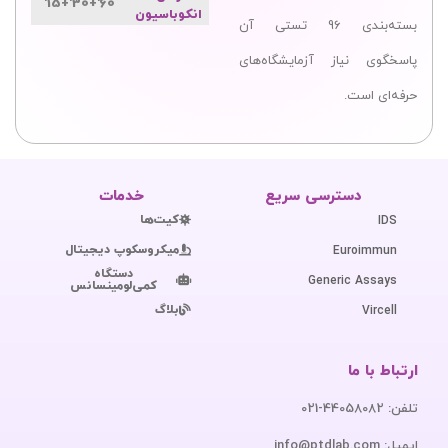
60'+30'+15'
انکوباسیون
بسته‌بندی 96 تستی آن
پاسخگوی نیاز آزمایشگاه‌های
حرفه‌ای است.
دسترسی سریع
خدمات
کیت‌ها
IDS
میکروسکوپ دیجیتال
Euroimmun
دستگاه
Generic Assays
کمی‌لومینسانس
بلاگ
Vircell
ارتباط با ما
تلفن: 44058082-021
ایمیل: info@ptdlab.com