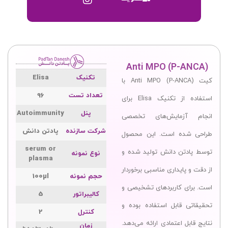
Anti MPO (P-ANCA)
تکنیک
Elisa
کیت Anti MPO (P-ANCA) با
تعداد تست
96
استفاده از تکنیک Elisa برای
پنل
Autoimmunity
انجام آزمایش‌های تخصصی
شرکت سازنده
پادتن ‌دانش
طراحی شده است. این محصول
serum or
توسط پادتن ‌دانش تولید شده و
نوع نمونه
plasma
از دقت و پایداری مناسبی برخوردار
حجم نمونه
100µl
است. برای کاربردهای تشخیصی و
کالیبراتور
5
تحقیقاتی قابل استفاده بوده و
کنترل
2
نتایج قابل اعتمادی ارائه می‌دهد.
زمان