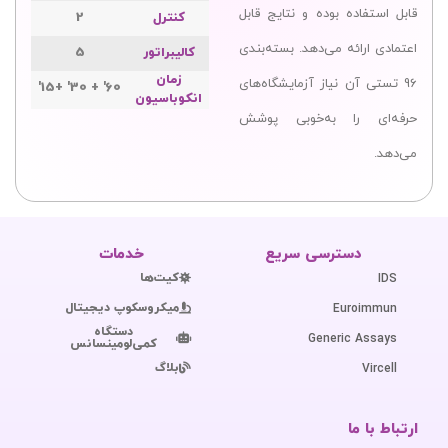
قابل استفاده بوده و نتایج قابل
کنترل
2
اعتمادی ارائه می‌دهد. بسته‌بندی
کالیبراتور
5
زمان
96 تستی آن نیاز آزمایشگاه‌های
60' + 30' +15'
انکوباسیون
حرفه‌ای را به‌خوبی پوشش
می‌دهد.
دسترسی سریع
خدمات
کیت‌ها
IDS
میکروسکوپ دیجیتال
Euroimmun
دستگاه
Generic Assays
کمی‌لومینسانس
بلاگ
Vircell
ارتباط با ما