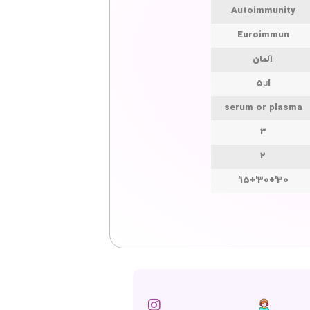
Autoimmunity
Euroimmun
آلمان
5μl
serum or plasma
3
2
30'+30'+15'