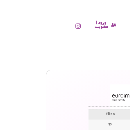
ورود |
عضویت
Elisa
96