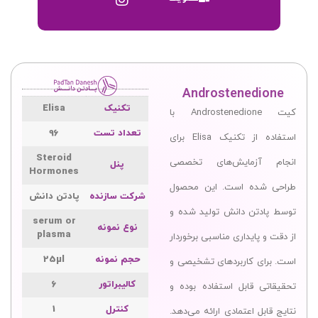
Androstenedione
تکنیک
Elisa
کیت Androstenedione با
تعداد تست
96
استفاده از تکنیک Elisa برای
Steroid
انجام آزمایش‌های تخصصی
پنل
Hormones
طراحی شده است. این محصول
شرکت سازنده
پادتن ‌دانش
توسط پادتن ‌دانش تولید شده و
serum or
نوع نمونه
plasma
از دقت و پایداری مناسبی برخوردار
حجم نمونه
25µl
است. برای کاربردهای تشخیصی و
کالیبراتور
6
تحقیقاتی قابل استفاده بوده و
کنترل
1
نتایج قابل اعتمادی ارائه می‌دهد.