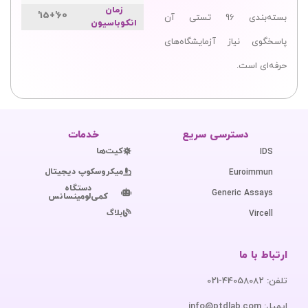
زمان
60'+15'
بسته‌بندی 96 تستی آن
انکوباسیون
پاسخگوی نیاز آزمایشگاه‌های
حرفه‌ای است.
دسترسی سریع
خدمات
کیت‌ها
IDS
میکروسکوپ دیجیتال
Euroimmun
دستگاه
Generic Assays
کمی‌لومینسانس
بلاگ
Vircell
ارتباط با ما
تلفن: 44058082-021
ایمیل: info@ptdlab.com