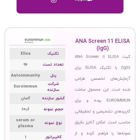
ANA Screen 11 ELISA
(IgG)
تکنیک
Elisa
کیت ANA Screen 11 ELISA
تعداد تست
96
(IgG) با تکنیک ELISA برای
پنل
Autoimmunity
آزمایش‌های تخصصی طراحی
شرکت
Euroimmun
شده است. این محصول ساخت
سازنده
کشور سازنده
آلمان
EUROIMMUN بوده و برای
حجم نمونه
10μl
کاربردهای تشخیصی و تحقیقاتی
serum or
مناسب است. امکان آنالیز دقیق
نوع نمونه
plasma
نمونه‌ها را فراهم کرده و از
کالیبراتور
1