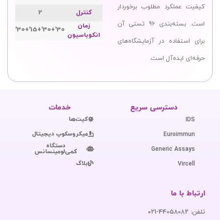
کیفیت عملکرد مطلوب برخوردار
کنترل
2
است. بسته‌بندی 96 تستی آن
زمان
30'+30'+15'+30'
انکوباسیون
برای استفاده در آزمایشگاه‌های
حرفه‌ای ایده‌آل است.
دسترسی سریع
خدمات
کیت‌ها
IDS
میکروسکوپ دیجیتال
Euroimmun
دستگاه
Generic Assays
کمی‌لومینسانس
بلاگ
Vircell
ارتباط با ما
تلفن: 44058082-021